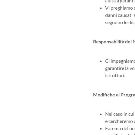
aiuta a garanti
Vi preghiamo d
danni causati a
seguono le dis
Responsabilità del 
Ci impegniamo a
garantire la vo
istruttori.
Modifiche al Progr
Nel caso in c
e cercheremo d
Faremo del nos