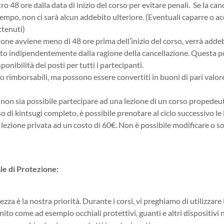
tro 48 ore dalla data di inizio del corso per evitare penali. Se la ca
empo, non ci sarà alcun addebito ulteriore. (Eventuali caparre o a
tenuti)
ione avviene meno di 48 ore prima dell’inizio del corso, verrà addeb
to indipendentemente dalla ragione della cancellazione. Questa pol
sponibilità dei posti per tutti i partecipanti.
no rimborsabili, ma possono essere convertiti in buoni di pari valo
i non sia possibile partecipare ad una lezione di un corso propedeu
o di kintsugi completo, è possibile prenotare al ciclo successivo le
 lezione privata ad un costo di 60€. Non è possibile modificare o so
le di Protezione:
ezza è la nostra priorità. Durante i corsi, vi preghiamo di utilizzare 
ito come ad esempio occhiali protettivi, guanti e altri dispositivi 