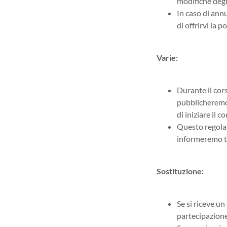
modifiche degl
In caso di annu
di offrirvi la 
Varie:
Durante il cor
pubblicheremo 
di iniziare il co
Questo regolam
informeremo t
Sostituzione:
Se si riceve u
partecipazione