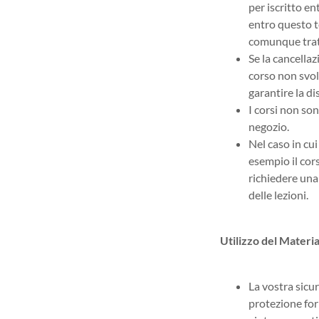
per iscritto en
entro questo t
comunque trat
Se la cancellaz
corso non svol
garantire la di
I corsi non so
negozio.
Nel caso in cu
esempio il cors
richiedere una
delle lezioni.
Utilizzo del Materia
La vostra sicur
protezione forn