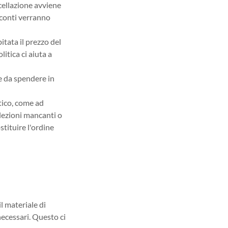
ncellazione avviene
cconti verranno
itata il prezzo del
itica ci aiuta a
re da spendere in
tico, come ad
 lezioni mancanti o
stituire l'ordine
il materiale di
necessari. Questo ci