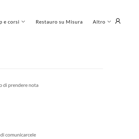
 e corsi
Restauro su Misura
Altro
amo di prendere nota
e di comunicarcele