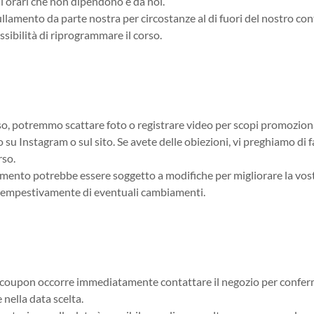
i orari che non dipendono e da noi.
llamento da parte nostra per circostanze al di fuori del nostro cont
possibilità di riprogrammare il corso.
so, potremmo scattare foto o registrare video per scopi promozion
su Instagram o sul sito. Se avete delle obiezioni, vi preghiamo di 
rso.
ento potrebbe essere soggetto a modifiche per migliorare la vost
empestivamente di eventuali cambiamenti.
n coupon occorre immediatamente contattare il negozio per confer
 nella data scelta.