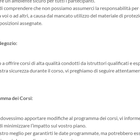
re un ambiente sicuro per tutti i partecipanti.
i comprendere che non possiamo assumerci la responsabilità per e
 voi o ad altri, a causa dal mancato utilizzo del materiale di protez
posizioni assegnate.
Negozio:
 offrire corsi di alta qualità condotti da istruttori qualificati e e
stra sicurezza durante il corso, vi preghiamo di seguire attentament
amma dei Corsi:
ui dovessimo apportare modifiche al programma dei corsi, vi info
i minimizzare l’impatto sul vostro piano.
tro meglio per garantirti le date programmate, ma potrebbero esse